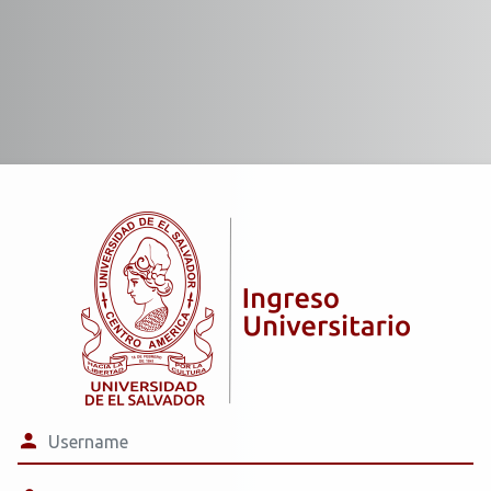
Log in to Univers
Username
Password