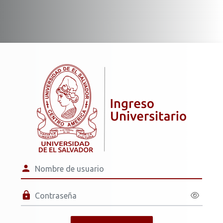
Salta al contenido principal
Entrar a Univers
Nombre de usuario
Contraseña